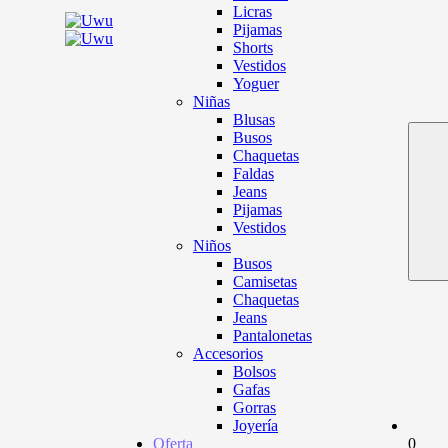
Licras
Pijamas
Shorts
Vestidos
Yoguer
Niñas
Blusas
Busos
Chaquetas
Faldas
Jeans
Pijamas
Vestidos
Niños
Busos
Camisetas
Chaquetas
Jeans
Pantalonetas
Accesorios
Bolsos
Gafas
Gorras
Joyería
Oferta
0