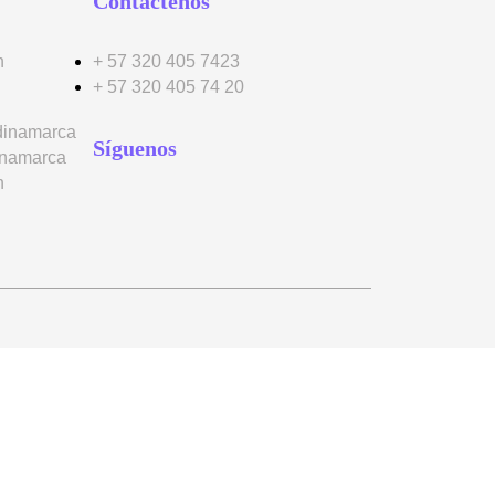
Contáctenos
n
+ 57 320 405 7423
+ 57 320 405 74 20
dinamarca
Síguenos
inamarca
n