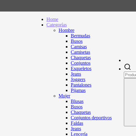
Home
Categorías
Hombre
Bermudas
Busos
Camisas
Camisetas
Chaquetas
Conjuntos
Esqueletos
Jeans
Joggers
Pantalones
Pijamas
Mujer
Blusas
Busos
Chaquetas
Conjuntos deportivos
Faldas
Jeans
Lencería