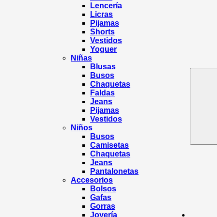
Lencería
Licras
Pijamas
Shorts
Vestidos
Yoguer
Niñas
Blusas
Busos
Chaquetas
Faldas
Jeans
Pijamas
Vestidos
Niños
Busos
Camisetas
Chaquetas
Jeans
Pantalonetas
Accesorios
Bolsos
Gafas
Gorras
Joyería