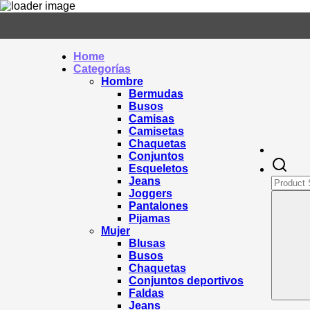
Home
Categorías
Hombre
Bermudas
Busos
Camisas
Camisetas
Chaquetas
Conjuntos
Esqueletos
Jeans
Joggers
Pantalones
Pijamas
Mujer
Blusas
Busos
Chaquetas
Conjuntos deportivos
Faldas
Jeans