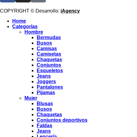
COPYRIGHT © Desarrollo:
iAgency
Home
Categorías
Hombre
Bermudas
Busos
Camisas
Camisetas
Chaquetas
Conjuntos
Esqueletos
Jeans
Joggers
Pantalones
Pijamas
Mujer
Blusas
Busos
Chaquetas
Conjuntos deportivos
Faldas
Jeans
Lencería