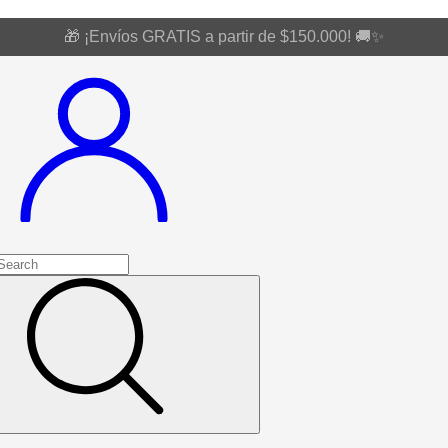
🎁 ¡Envíos GRATIS a partir de $150.000! 🚚✨