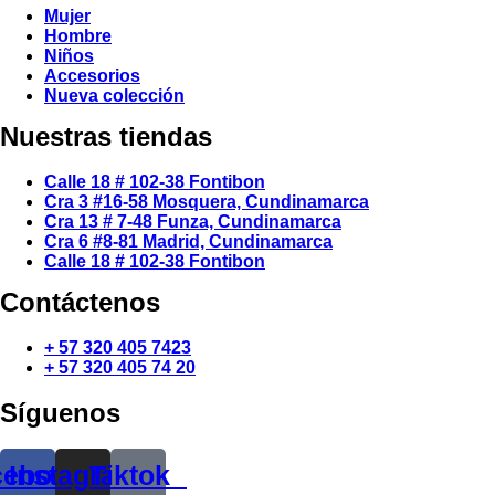
Mujer
Hombre
Niños
Accesorios
Nueva colección
Nuestras tiendas
Calle 18 # 102-38 Fontibon
Cra 3 #16-58 Mosquera, Cundinamarca
Cra 13 # 7-48 Funza, Cundinamarca
Cra 6 #8-81 Madrid, Cundinamarca
Calle 18 # 102-38 Fontibon
Contáctenos
+ 57 320 405 7423
+ 57 320 405 74 20
Síguenos
cebook
Instagram
Tiktok