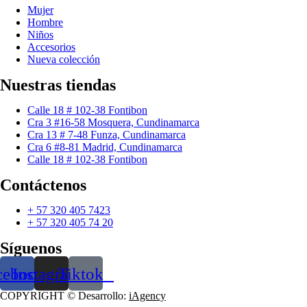
Mujer
Hombre
Niños
Accesorios
Nueva colección
Nuestras tiendas
Calle 18 # 102-38 Fontibon
Cra 3 #16-58 Mosquera, Cundinamarca
Cra 13 # 7-48 Funza, Cundinamarca
Cra 6 #8-81 Madrid, Cundinamarca
Calle 18 # 102-38 Fontibon
Contáctenos
+ 57 320 405 7423
+ 57 320 405 74 20
Síguenos
cebook
Instagram
Tiktok
COPYRIGHT © Desarrollo:
iAgency