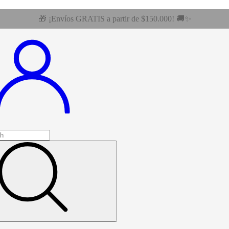
🎁 ¡Envíos GRATIS a partir de $150.000! 🚚✨