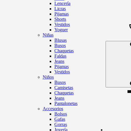
Lencería
Licras
Pijamas
Shorts
Vestidos
Yoguer
Niñas
Blusas
Busos
Chaquetas
Faldas
Jeans
Pijamas
Vestidos
Niños
Busos
Camisetas
Chaquetas
Jeans
Pantalonetas
Accesorios
Bolsos
Gafas
Gorras
Joyería