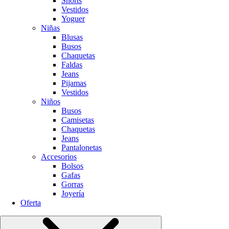
Shorts
Vestidos
Yoguer
Niñas
Blusas
Busos
Chaquetas
Faldas
Jeans
Pijamas
Vestidos
Niños
Busos
Camisetas
Chaquetas
Jeans
Pantalonetas
Accesorios
Bolsos
Gafas
Gorras
Joyería
Oferta