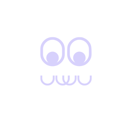
Conjunto Combinado
Conjunto Fer
Adidas
$
125.000
$
99.000
$
79.000
Conjunto Fusion
Conjunto Karen
$
95.000
$
148.000