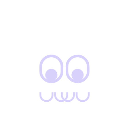
Tiendas
Políticas de
devolución
Política de privacidad
Menú
Inicio
Tienda
Oferta
Categorías
Mujer
Hombre
Niños
Accesorios