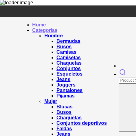
Home
Categorías
Hombre
Bermudas
Busos
Camisas
Camisetas
Chaquetas
Conjuntos
Esqueletos
Jeans
Joggers
Pantalones
Pijamas
Mujer
Blusas
Busos
Chaquetas
Conjuntos deportivos
Faldas
Jeans