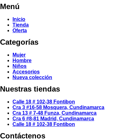
Menú
Inicio
Tienda
Oferta
Categorías
Mujer
Hombre
Niños
Accesorios
Nueva colección
Nuestras tiendas
Calle 18 # 102-38 Fontibon
Cra 3 #16-58 Mosquera, Cundinamarca
Cra 13 # 7-48 Funza, Cundinamarca
Cra 6 #8-81 Madrid, Cundinamarca
Calle 18 # 102-38 Fontibon
Contáctenos