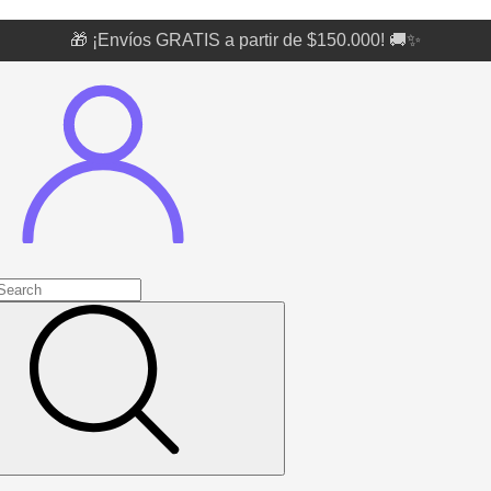
🎁 ¡Envíos GRATIS a partir de $150.000! 🚚✨