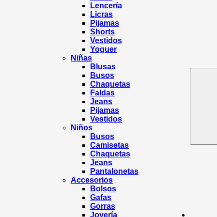
Lencería
Licras
Pijamas
Shorts
Vestidos
Yoguer
Niñas
Blusas
Busos
Chaquetas
Faldas
Jeans
Pijamas
Vestidos
Niños
Busos
Camisetas
Chaquetas
Jeans
Pantalonetas
Accesorios
Bolsos
Gafas
Gorras
Joyería