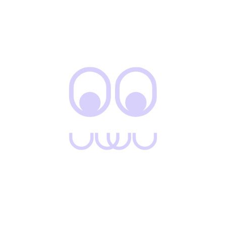
Menú
Inicio
Tienda
Oferta
Categorías
Mujer
Hombre
Niños
Accesorios
Nueva colección
Nuestras tiendas
Calle 18 # 102-38 Fontibon
Cra 3 #16-58 Mosquera, Cundinamarca