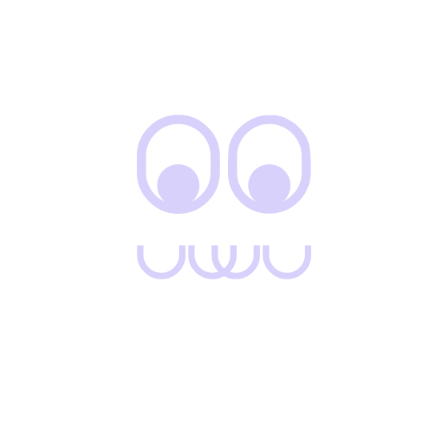
Conjunto Sudadera
Enterizo Energica
$
115.000
$
130.000
$
92.000
Enterizo Rbot
Gaban Abierto Cafe
$
85.000
$
110.000