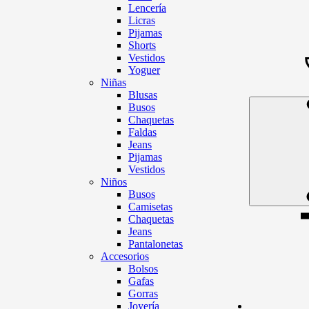
Lencería
Licras
Pijamas
Shorts
Vestidos
Yoguer
Niñas
Blusas
Busos
Chaquetas
Faldas
Jeans
Pijamas
Vestidos
Niños
Busos
Camisetas
Chaquetas
Jeans
Pantalonetas
Accesorios
Bolsos
Gafas
Gorras
Joyería