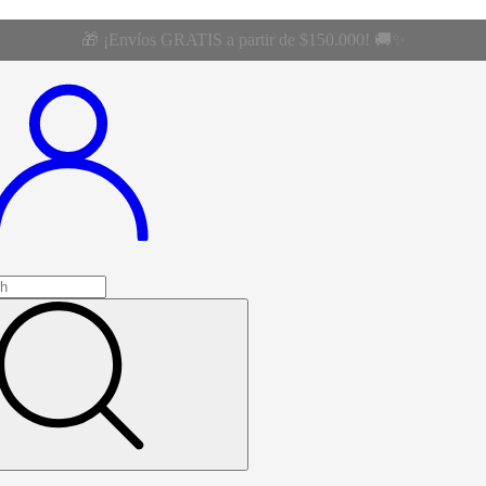
🎁 ¡Envíos GRATIS a partir de $150.000! 🚚✨