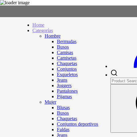
Home
Categorías
Hombre
Bermudas
Busos
Camisas
Camisetas
Chaquetas
Conjuntos
Esqueletos
Jeans
Joggers
Pantalones
Pijamas
Mujer
Blusas
Busos
Chaquetas
Conjuntos deportivos
Faldas
Jeans