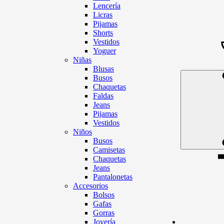
Lencería
Licras
Pijamas
Shorts
Vestidos
Yoguer
Niñas
Blusas
Busos
Chaquetas
Faldas
Jeans
Pijamas
Vestidos
Niños
Busos
Camisetas
Chaquetas
Jeans
Pantalonetas
Accesorios
Bolsos
Gafas
Gorras
Joyería