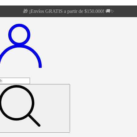
🎁 ¡Envíos GRATIS a partir de $150.000! 🚚✨