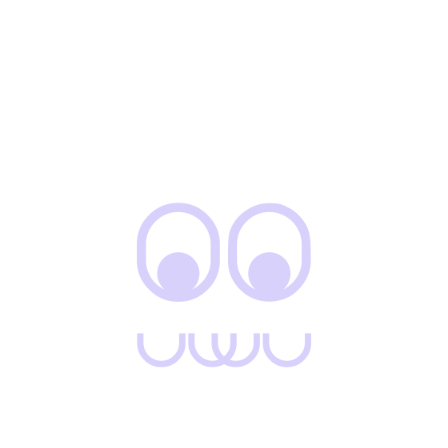
La Camiseta Essentials es la prenda ideal para quienes
buscan calidad, comodidad y estilo en una sola pieza.
Fabricada con algodón importado de 250 gr , esta camiseta
combina suavidad y durabilidad, perfecta para cualquier
ocasión. Con un aplique en alta densidad que destaca el
diseño, se convierte en una prenda básica pero con un
toque de tendencia.
Características principales:
Material: Algodón importado premium de 250 gr, resistente y
suave al tacto.
Aplique: Letras en alta densidad que ofrecen un diseño
único y moderno.
Disponibles:
Blanco,
negro,
Camel,
Vainilla,
Beige,
Gris
Plata,
Gris oscuro
Tallas Disponibles: M, L, XL, 2XL.
Beneficios:
✔ Comodidad Absoluta: Gracias a su algodón de alta