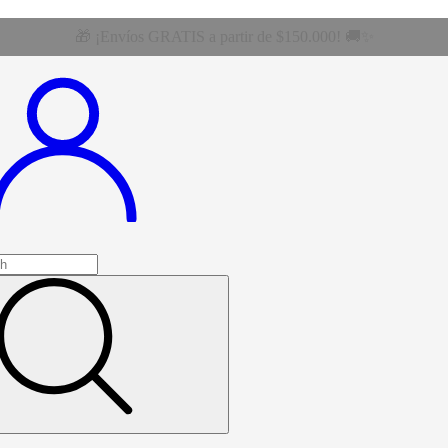
🎁 ¡Envíos GRATIS a partir de $150.000! 🚚✨