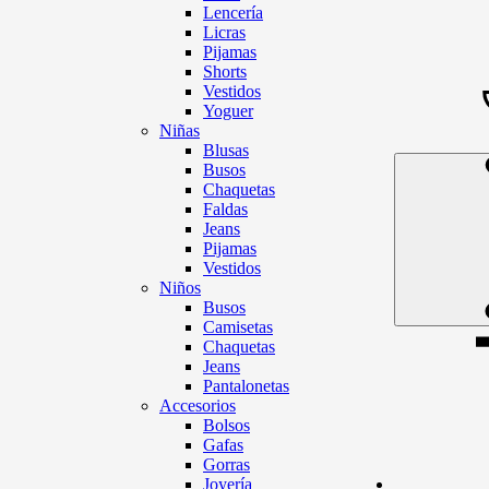
Lencería
Licras
Pijamas
Shorts
Vestidos
Yoguer
Niñas
Blusas
Busos
Chaquetas
Faldas
Jeans
Pijamas
Vestidos
Niños
Busos
Camisetas
Chaquetas
Jeans
Pantalonetas
Accesorios
Bolsos
Gafas
Gorras
Joyería