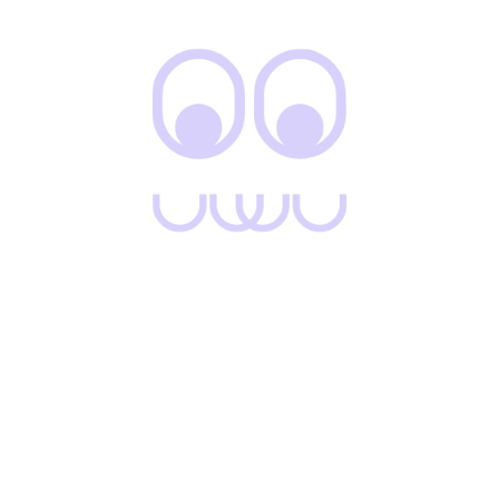
✔ Versatilidad de Estilo: Ideal para outfits casuales o más
formales.
✔ Look Atemporal: Diseño clásico que nunca pasa de moda.
Color
LIMPIAR
AÑADIR AL CARRITO
Añadir a la lista de deseos
SKU:
N/D