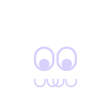
28
30
32
34
36
LIMPIAR
AÑADIR AL CARRITO
Añadir a la lista de deseos
SKU:
N/D
Categorías:
Hombre
,
Jeans
,
Joggers
,
Nueva colección
,
Pantalones
INFORMACIÓN ADICIONAL
VALORACIONES (0)