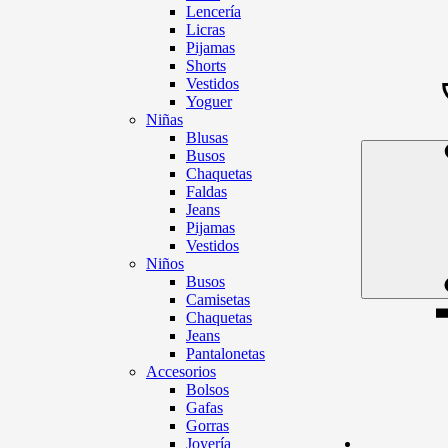
Lencería
Licras
Pijamas
Shorts
Vestidos
Yoguer
Niñas
Blusas
Busos
Chaquetas
Faldas
Jeans
Pijamas
Vestidos
Niños
Busos
Camisetas
Chaquetas
Jeans
Pantalonetas
Accesorios
Bolsos
Gafas
Gorras
Joyería