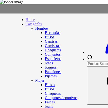
Home
Categorías
Hombre
Bermudas
Busos
Camisas
Camisetas
Chaquetas
Conjuntos
Esqueletos
Jeans
Joggers
Pantalones
Pijamas
Mujer
Blusas
Busos
Chaquetas
Conjuntos deportivos
Faldas
Jeans