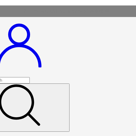
🎁 ¡Envíos GRATIS a partir de $150.000! 🚚✨