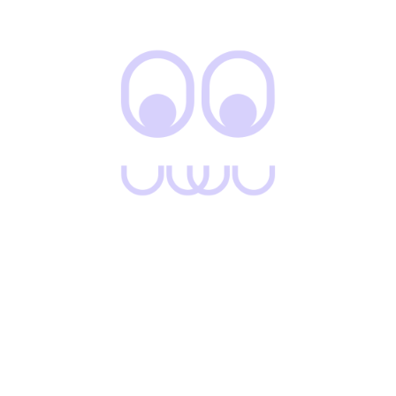
vulputate, non pellentesque sem convallis. Proin tempus
sapien nisl, nec varius risus tristique a. Etiam ligula lacus,
ultricies at cursus id, fringilla nec…
READ MORE
24 mayo, 2021
News
uwu-admin