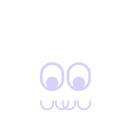
24 mayo, 2021
News
uwu-admin
Kate Middleton nods to her wedding day
on lockdown anniversary
Donec sed erat ut magna suscipit mattis. Aliquam erat
volutpat. Morbi in orci risus. Donec pretium fringilla blandit.
Etiam ut accumsan leo. Aliquam id mi quam. Vivamus
dictum ut erat nec congue. Etiam facilisis lacus ut arcu
vulputate, non pellentesque sem convallis. Proin tempus
sapien nisl, nec varius risus tristique a. Etiam ligula lacus,
ultricies at cursus id, fringilla nec…