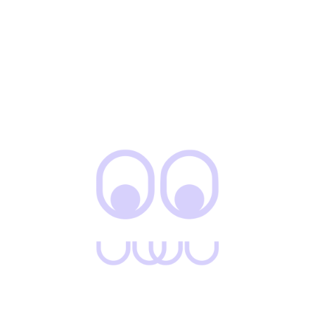
24 mayo, 2021
News
uwu-admin
Kate Middleton nods to her wedding day
on lockdown anniversary
Donec sed erat ut magna suscipit mattis. Aliquam erat
volutpat. Morbi in orci risus. Donec pretium fringilla blandit.
Etiam ut accumsan leo. Aliquam id mi quam. Vivamus
dictum ut erat nec congue. Etiam facilisis lacus ut arcu
vulputate, non pellentesque sem convallis. Proin tempus
sapien nisl, nec varius risus tristique a. Etiam ligula lacus,
ultricies at cursus id, fringilla nec…