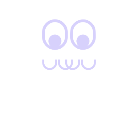
Vestibulum eu quam nec neque pellentesque efficitur id
eget nisl. Proin porta est convallis lacus blandit pretium sed
non enim. Maecenas lacinia non orci at aliquam.
Donec finibus, urna bibendum ultricies laoreet, augue eros
luctus sapien, ut euismod leo tortor ac enim. In hac
habitasse platea dictumst. Sed cursus venenatis tellus, non
lobortis diam volutpat sit amet.
Sed tellus augue, hendrerit eu rutrum in, porttitor at metus.
Mauris ac hendrerit metus. Phasellus mattis lectus
commodo felis egestas, id accumsan justo ultrices.
Phasellus aliquet, sem a placerat dapibus, enim purus
dictum lacus, nec ultrices ante dui ac ante. Phasellus
placerat, urna.